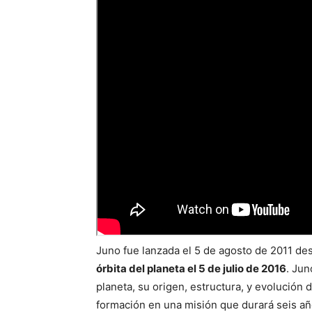
Juno fue lanzada el 5 de agosto de 2011 de
órbita del planeta el 5 de julio de 2016
. Jun
planeta, su origen, estructura, y evolución 
formación en una misión que durará seis añ