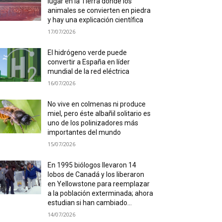
lugar en la Tierra donde los
animales se convierten en piedra
y hay una explicación científica
17/07/2026
El hidrógeno verde puede
convertir a España en líder
mundial de la red eléctrica
16/07/2026
No vive en colmenas ni produce
miel, pero éste albañil solitario es
uno de los polinizadores más
importantes del mundo
15/07/2026
En 1995 biólogos llevaron 14
lobos de Canadá y los liberaron
en Yellowstone para reemplazar
a la población exterminada; ahora
estudian si han cambiado...
14/07/2026