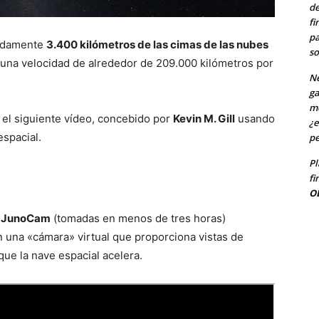
de
fi
pa
madamente
3.400 kilómetros de las cimas de las nubes
so
a una velocidad de alrededor de 209.000 kilómetros por
Ne
ga
me
el siguiente vídeo, concebido por
Kevin M. Gill
usando
¿e
spacial.
pe
Pl
fi
O
e JunoCam
(tomadas en menos de tres horas)
n una «cámara» virtual que proporciona vistas de
ue la nave espacial acelera.