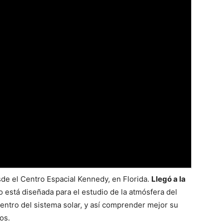
sde el Centro Espacial Kennedy, en Florida.
Llegó a la
o está diseñada para el estudio de la atmósfera del
dentro del sistema solar, y así comprender mejor su
os.