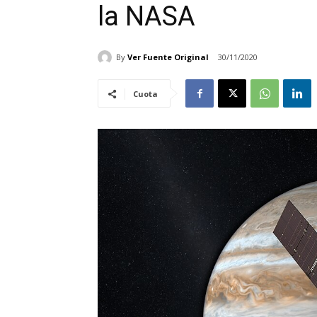
la NASA
By
Ver Fuente Original
30/11/2020
Cuota