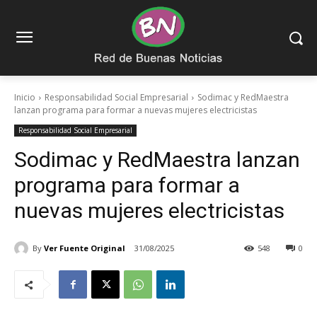
Inicio
Responsabilidad Social Empresarial
Sodimac y RedMaestra
lanzan programa para formar a nuevas mujeres electricistas
Responsabilidad Social Empresarial
Sodimac y RedMaestra lanzan
programa para formar a
nuevas mujeres electricistas
By
Ver Fuente Original
31/08/2025
548
0