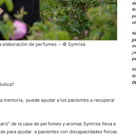
de
fi
pa
so
Ne
ga
la elaboración de perfumes. – © Symrise
me
¿e
pe
Pl
fi
O
éutica?
 la memoria, puede ayudar a los pacientes a recuperar
ariz” de la casa de perfumes y aromas Symrise lleva a
arias para ayudar a pacientes con discapacidades físicas