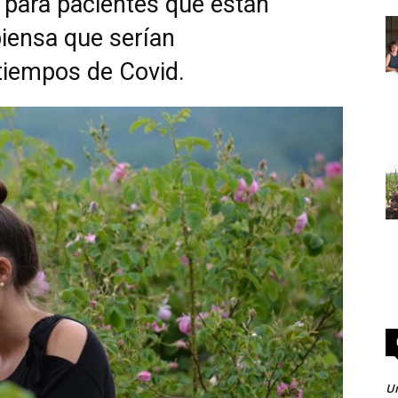
 para pacientes que están
iensa que serían
tiempos de Covid.
Un