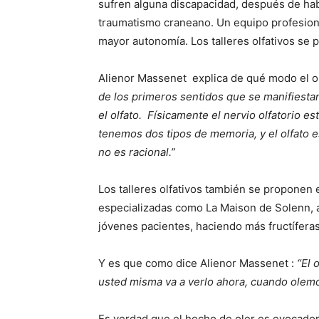
sufren alguna discapacidad, después de hab
traumatismo craneano. Un equipo profesiona
mayor autonomía. Los talleres olfativos se 
Alienor Massenet explica de qué modo el o
de los primeros sentidos que se manifiestan
el olfato. Físicamente el nervio olfatorio 
tenemos dos tipos de memoria, y el olfato 
no es racional.”
Los talleres olfativos también se proponen e
especializadas como La Maison de Solenn, a t
jóvenes pacientes, haciendo más fructífera
Y es que como dice Alienor Massenet :
“El 
usted misma va a verlo ahora, cuando olem
Es verdad que el hecho de oler es evocador 