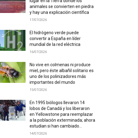
lugar en la Tierra donde los
animales se convierten en piedra
y hay una explicación científica
17/07/2026
El hidrógeno verde puede
convertir a España en líder
mundial de la red eléctrica
16/07/2026
No vive en colmenas ni produce
miel, pero éste albañil solitario es
uno de los polinizadores más
importantes del mundo
15/07/2026
En 1995 biólogos llevaron 14
lobos de Canadá y los liberaron
en Yellowstone para reemplazar
a la población exterminada; ahora
estudian si han cambiado...
14/07/2026