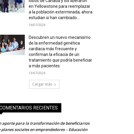
lobos de Canadá y los liberaron
en Yellowstone para reemplazar
a la población exterminada; ahora
estudian si han cambiado...
14/07/2026
Descubren un nuevo mecanismo
de la enfermedad genética
cardíaca más frecuente y
confirman la eficacia de un
tratamiento que podría beneficiar
a más pacientes
13/07/2026
Cargar más
COMENTARIOS RECIENTES
 aporte para la transformación de beneficiarios
 planes sociales en emprendedores – Educación