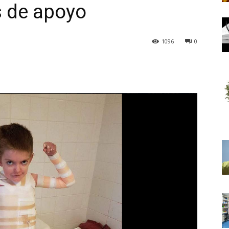
s de apoyo
1096
0