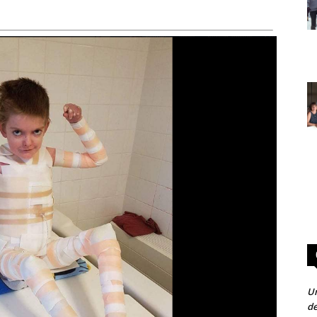
Un
de