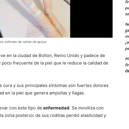
fi
pa
so
Ne
ga
me
bió millones de cartas de apoyo
¿e
pe
ive en la ciudad de Bolton, Reino Unido y padece de
Pl
d
poco frecuente de la piel que le reduce la calidad de
fi
O
 cura y sus principales síntomas son fuertes dolores
ad en la piel que genera ampollas y llagas.
levar con este tipo de
enfermedad
. Se moviliza con
la zona posterior de sus rodillas perdió elasticidad y