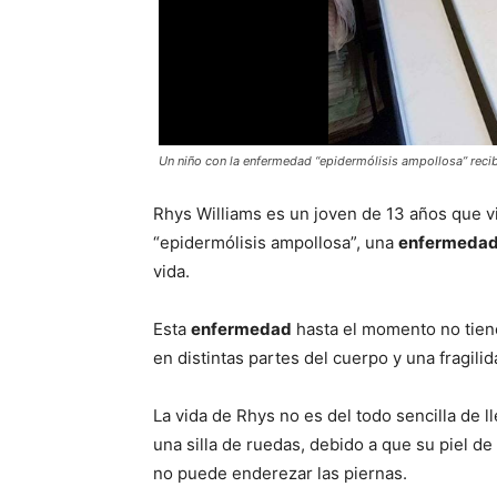
Un niño con la enfermedad “epidermólisis ampollosa” reci
Rhys Williams es un joven de 13 años que v
“epidermólisis ampollosa”, una
enfermeda
vida.
Esta
enfermedad
hasta el momento no tiene
en distintas partes del cuerpo y una fragilid
La vida de Rhys no es del todo sencilla de l
una silla de ruedas, debido a que su piel de 
no puede enderezar las piernas.