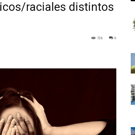
cos/raciales distintos
726
0