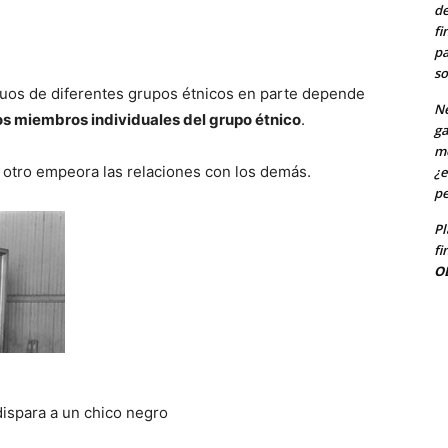
de
fi
pa
so
iduos de diferentes grupos étnicos en parte depende
Ne
os miembros individuales del grupo étnico
.
ga
me
 otro empeora las relaciones con los demás.
¿e
pe
Pl
fi
O
dispara a un chico negro