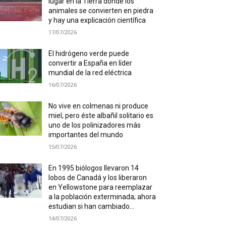
lugar en la Tierra donde los
animales se convierten en piedra
y hay una explicación científica
17/07/2026
El hidrógeno verde puede
convertir a España en líder
mundial de la red eléctrica
16/07/2026
No vive en colmenas ni produce
miel, pero éste albañil solitario es
uno de los polinizadores más
importantes del mundo
15/07/2026
En 1995 biólogos llevaron 14
lobos de Canadá y los liberaron
en Yellowstone para reemplazar
a la población exterminada; ahora
estudian si han cambiado...
14/07/2026