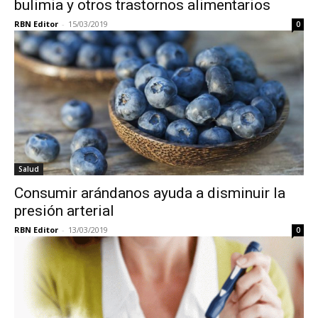
bulimia y otros trastornos alimentarios
RBN Editor
-
15/03/2019
0
Salud
Consumir arándanos ayuda a disminuir la
presión arterial
RBN Editor
-
13/03/2019
0