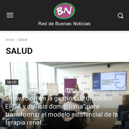
Inicio
Salud
SALUD
SALUD
Nace el programa “Liderazgo e
innovación en la gestión de unidades
ERCA y diálisis domiciliaria” para
transformar el modelo asistencial de la
terapia renal...