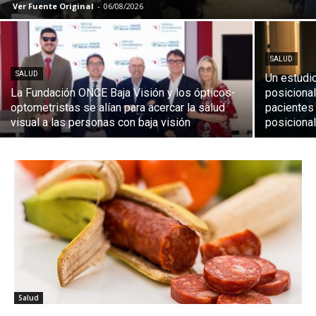
Ver Fuente Original
-
06/08/2026
SALUD
SALUD
Un estudi
La Fundación ONCE Baja Visión y los ópticos-
posiciona
optometristas se alían para acercar la salud
pacientes
visual a las personas con baja visión
posicional
Salud