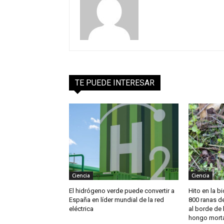
TE PUEDE INTERESAR
Ciencia
Ciencia
El hidrógeno verde puede convertir a
Hito en la b
España en líder mundial de la red
800 ranas d
eléctrica
al borde de 
hongo morta