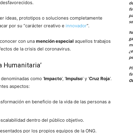
 desfavorecidos.
de
fi
pa
er ideas, prototipos o soluciones completamente
so
car por su “carácter creativo e
innovador
”.
Ne
ga
reconocer con una
mención especial
aquellos trabajos
me
ectos de la crisis del coronavirus.
¿e
pe
a Humanitaria’
Pl
fi
s, denominadas como ‘
Impacto
‘, ‘
Impulso
‘ y ‘
Cruz Roja
‘.
O
entes aspectos:
nsformación en beneficio de la vida de las personas a
scalabilidad dentro del público objetivo.
resentados por los propios equipos de la ONG.