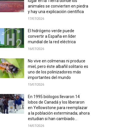
lugar en la Tierra donde los
animales se convierten en piedra
y hay una explicación científica
17/07/2026
El hidrógeno verde puede
convertir a España en líder
mundial de la red eléctrica
16/07/2026
No vive en colmenas ni produce
miel, pero éste albañil solitario es
uno de los polinizadores más
importantes del mundo
15/07/2026
En 1995 biólogos llevaron 14
lobos de Canadá y los liberaron
en Yellowstone para reemplazar
a la población exterminada; ahora
estudian si han cambiado...
14/07/2026