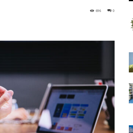
696
0