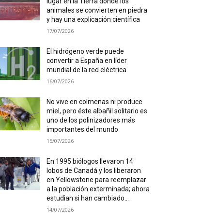
lugar en la Tierra donde los
animales se convierten en piedra
y hay una explicación científica
17/07/2026
El hidrógeno verde puede
convertir a España en líder
mundial de la red eléctrica
16/07/2026
No vive en colmenas ni produce
miel, pero éste albañil solitario es
uno de los polinizadores más
importantes del mundo
15/07/2026
En 1995 biólogos llevaron 14
lobos de Canadá y los liberaron
en Yellowstone para reemplazar
a la población exterminada; ahora
estudian si han cambiado...
14/07/2026