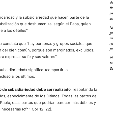
de
fi
pa
idaridad y la subsidiariedad que hacen parte de la
so
 globalización que deshumaniza, según el Papa, quien
Ne
 a los débiles”.
ga
me
se constata que “hay personas y grupos sociales que
¿e
pe
n del bien común, porque son marginados, excluidos,
ra expresar su fe y sus valores”.
Pl
fi
O
subsidiariedad» significa «compartir la
ncluso a los últimos.
pio de subsidiariedad debe ser realizado
, respetando la
odos, especialmente de los últimos. Todas las partes de
Pablo, esas partes que podrían parecer más débiles y
necesarias (cfr 1 Cor 12, 22).