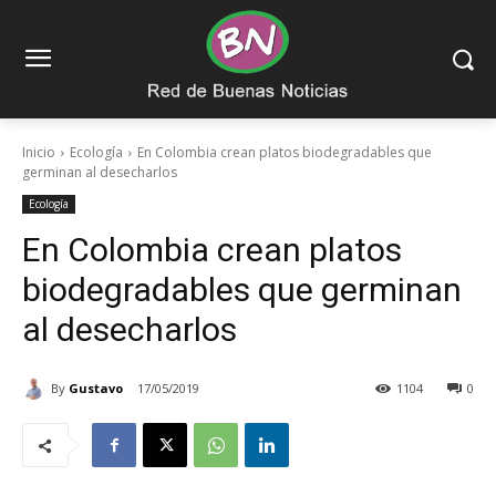
Inicio
Ecología
En Colombia crean platos biodegradables que
germinan al desecharlos
Ecología
En Colombia crean platos
biodegradables que germinan
al desecharlos
By
Gustavo
17/05/2019
1104
0