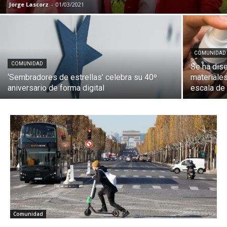
Jorge Lascorz
-
01/03/2021
COMUNIDAD
COMUNIDAD
Se ha dis
‘Sembradores de estrellas’ celebra su 40º
materiale
aniversario de forma digital
escala de
Comunidad