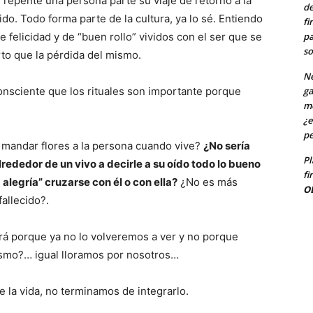
 repente una persona parte su viaje de retorno a la
de
ido. Todo forma parte de la cultura, ya lo sé. Entiendo
fi
pa
elicidad y de “buen rollo” vividos con el ser que se
so
rto que la pérdida del mismo.
Ne
ga
onsciente que los rituales son importante porque
me
¿e
pe
 mandar flores a la persona cuando vive?
¿No sería
Pl
rededor de un vivo a decirle a su oído todo lo bueno
fi
 alegría” cruzarse con él o con ella?
¿No es más
O
fallecido?.
rá porque ya no lo volveremos a ver y no porque
ísmo?… igual lloramos por nosotros…
e la vida, no terminamos de integrarlo.