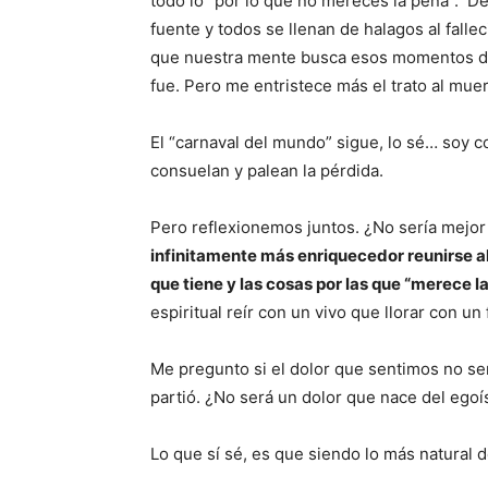
todo lo “por lo que no mereces la pena”. De
fuente y todos se llenan de halagos al fallec
que nuestra mente busca esos momentos de f
fue. Pero me entristece más el trato al mue
El “carnaval del mundo” sigue, lo sé… soy c
consuelan y palean la pérdida.
Pero reflexionemos juntos. ¿No sería mejor
infinitamente más enriquecedor reunirse al
que tiene y las cosas por las que “merece la
espiritual reír con un vivo que llorar con un 
Me pregunto si el dolor que sentimos no se
partió. ¿No será un dolor que nace del ego
Lo que sí sé, es que siendo lo más natural d