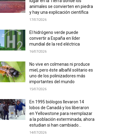
lugar en la Tierra donde los
animales se convierten en piedra
y hay una explicación científica
17/07/2026
El hidrógeno verde puede
convertir a España en líder
mundial de la red eléctrica
16/07/2026
No vive en colmenas ni produce
miel, pero éste albañil solitario es
uno de los polinizadores más
importantes del mundo
15/07/2026
En 1995 biólogos llevaron 14
lobos de Canadá y los liberaron
en Yellowstone para reemplazar
a la población exterminada; ahora
estudian si han cambiado...
14/07/2026