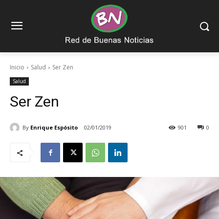
Inicio
Salud
Ser Zen
Salud
Ser Zen
By
Enrique Espósito
02/01/2019
901
0