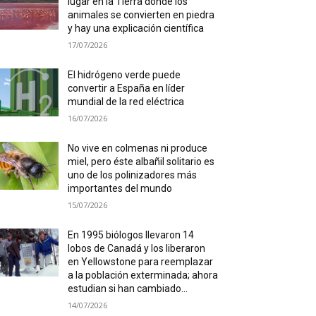
lugar en la Tierra donde los
animales se convierten en piedra
y hay una explicación científica
17/07/2026
El hidrógeno verde puede
convertir a España en líder
mundial de la red eléctrica
16/07/2026
No vive en colmenas ni produce
miel, pero éste albañil solitario es
uno de los polinizadores más
importantes del mundo
15/07/2026
En 1995 biólogos llevaron 14
lobos de Canadá y los liberaron
en Yellowstone para reemplazar
a la población exterminada; ahora
estudian si han cambiado...
14/07/2026