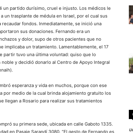
 un partido durísimo, cruel e injusto. Los médicos le
 un trasplante de médula en Israel, por el cual sus
 recaudar fondos. Inmediatamente, se inició una
 aportaron sus donaciones. Fernando era un
inchazos y dolor, supo de otros pacientes que no
que implicaba un tratamiento. Lamentablemente, el 17
 partir tuvo una última voluntad: quiso que lo
 noble y decidió donarlo al Centro de Apoyo Integral
naih).
embró esperanza y vida en muchos, porque con ese
sa por medio de la cual brinda alojamiento gratuito los
e llegan a Rosario para realizar sus tratamientos
compró su primera sede, ubicada en calle Gaboto 1335.
Un
edad en Pasaje Sarandí 3080. “El gesto de Fernando es