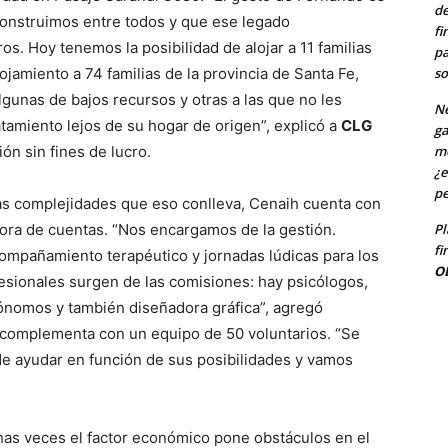
de
 construimos entre todos y que ese legado
fi
s. Hoy tenemos la posibilidad de alojar a 11 familias
pa
so
ojamiento a 74 familias de la provincia de Santa Fe,
gunas de bajos recursos y otras a las que no les
Ne
amiento lejos de su hogar de origen”, explicó a
CLG
ga
me
ón sin fines de lucro.
¿e
pe
s las complejidades que eso conlleva, Cenaih cuenta con
Pl
isora de cuentas. “Nos encargamos de la gestión.
fi
ompañamiento terapéutico y jornadas lúdicas para los
O
fesionales surgen de las comisiones: hay psicólogos,
nomos y también diseñadora gráfica”, agregó
 complementa con un equipo de 50 voluntarios. “Se
e ayudar en función de sus posibilidades y vamos
chas veces el factor económico pone obstáculos en el