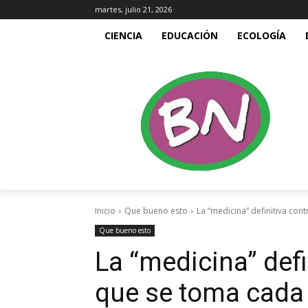
martes, julio 21, 2026
CIENCIA
EDUCACIÓN
ECOLOGÍA
Inicio
Que bueno esto
La “medicina” definitiva con
Que bueno esto
La “medicina” defin
que se toma cada