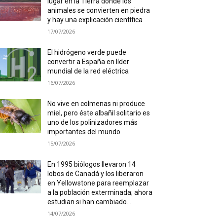
lugar en la Tierra donde los
animales se convierten en piedra
y hay una explicación científica
17/07/2026
El hidrógeno verde puede
convertir a España en líder
mundial de la red eléctrica
16/07/2026
No vive en colmenas ni produce
miel, pero éste albañil solitario es
uno de los polinizadores más
importantes del mundo
15/07/2026
En 1995 biólogos llevaron 14
lobos de Canadá y los liberaron
en Yellowstone para reemplazar
a la población exterminada; ahora
estudian si han cambiado...
14/07/2026