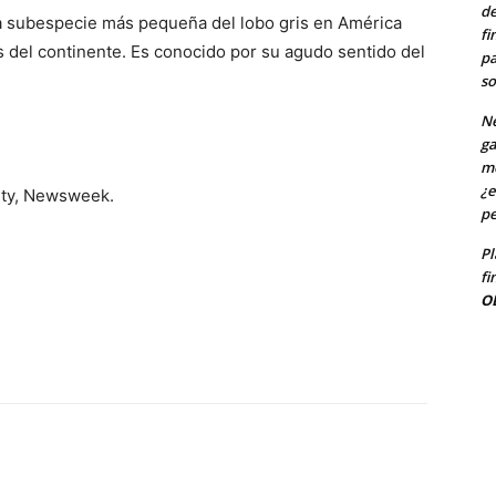
de
a subespecie más pequeña del lobo gris en América
fi
s del continente. Es conocido por su agudo sentido del
pa
so
Ne
ga
me
¿e
ity, Newsweek.
pe
Pl
fi
O