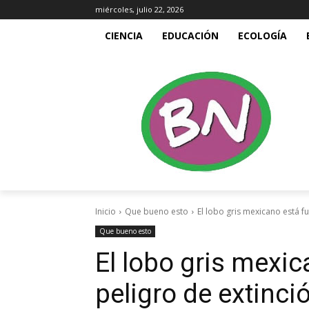
miércoles, julio 22, 2026
CIENCIA
EDUCACIÓN
ECOLOGÍA
Inicio
Que bueno esto
El lobo gris mexicano está f
Que bueno esto
El lobo gris mexic
peligro de extinci